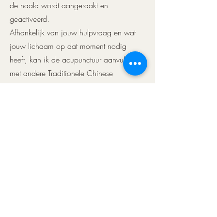
de naald wordt aangeraakt en
geactiveerd.
Afhankelijk van jouw hulpvraag en wat
jouw lichaam op dat moment nodig
heeft, kan ik de acupunctuur aanvullen
met andere Traditionele Chinese
Geneeswijzen, zoals moxatherapie,
cupping en gua sha. Deze technieken
ondersteunen de doorstroming van Qi en
Bloed, helpen blokkades los te laten en
verdiepen het effect van de behandeling.
Elke behandeling wordt afgestemd op
jouw unieke lichaam en situatie. Ik kijk
niet alleen naar de klacht, maar naar het
geheel: je energie, je cyclus, je
emotionele balans en je levensfase. Zo